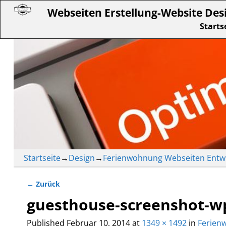
Webseiten Erstellung-Website Des
Starts
Startseite
→
Design
→
Ferienwohnung Webseiten Entwu
← Zurück
Bilder-Navigation
guesthouse-screenshot-w
Published
Februar 10, 2014
at
1349 × 1492
in
Ferien