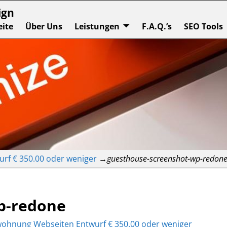
ign
eite
Über Uns
Leistungen
F.A.Q.’s
SEO Tools
rf € 350.00 oder weniger
→
guesthouse-screenshot-wp-redon
p-redone
wohnung Webseiten Entwurf € 350.00 oder weniger