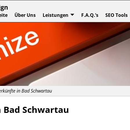
ign
eite
Über Uns
Leistungen
F.A.Q.’s
SEO Tools
erkünfte in Bad Schwartau
n Bad Schwartau