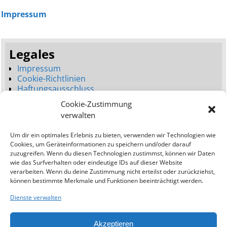
Impressum
Legales
Impressum
Cookie-Richtlinien
Haftungsausschluss
Datenschutzerklärung
Cookie-Zustimmung
Seitenbaum
verwalten
Dienstleistungen
Um dir ein optimales Erlebnis zu bieten, verwenden wir Technologien wie
Neues Webdesign (Launch)
Cookies, um Geräteinformationen zu speichern und/oder darauf
Webdesign Umgestaltung (Relaunch)
zuzugreifen. Wenn du diesen Technologien zustimmst, können wir Daten
Bessere Platzierungen (SEO)
wie das Surfverhalten oder eindeutige IDs auf dieser Website
verarbeiten. Wenn du deine Zustimmung nicht erteilst oder zurückziehst,
Addresse:
können bestimmte Merkmale und Funktionen beeinträchtigt werden.
Ostseewebagentur
Dienste verwalten
Kavo Greko Road
Protaras (Famagusta)
Akzeptieren
5297