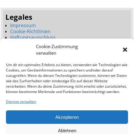
Legales
Impressum
Cookie-Richtlinien
Haftungsausschluss
Datenschutzerklärung
Cookie-Zustimmung
Seitenbaum
verwalten
Dienstleistungen
Um dir ein optimales Erlebnis zu bieten, verwenden wir Technologien wie
Neues Webdesign (Launch)
Cookies, um Geräteinformationen zu speichern und/oder darauf
Webdesign Umgestaltung (Relaunch)
zuzugreifen. Wenn du diesen Technologien zustimmst, können wir Daten
Bessere Platzierungen (SEO)
wie das Surfverhalten oder eindeutige IDs auf dieser Website
verarbeiten. Wenn du deine Zustimmung nicht erteilst oder zurückziehst,
Addresse:
können bestimmte Merkmale und Funktionen beeinträchtigt werden.
Ostseewebagentur
Dienste verwalten
Kavo Greko Road
Protaras (Famagusta)
Akzeptieren
5297
Zypern
Tel. +357 97682182
Ablehnen