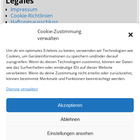
Legales
Impressum
Cookie-Richtlinien
Haftungsausschluss
Datenschutzerklärung
Cookie-Zustimmung
Seitenbaum
verwalten
Dienstleistungen
Um dir ein optimales Erlebnis zu bieten, verwenden wir Technologien wie
Neues Webdesign (Launch)
Cookies, um Geräteinformationen zu speichern und/oder darauf
Webdesign Umgestaltung (Relaunch)
zuzugreifen. Wenn du diesen Technologien zustimmst, können wir Daten
Bessere Platzierungen (SEO)
wie das Surfverhalten oder eindeutige IDs auf dieser Website
verarbeiten. Wenn du deine Zustimmung nicht erteilst oder zurückziehst,
Addresse:
können bestimmte Merkmale und Funktionen beeinträchtigt werden.
Ostseewebagentur
Dienste verwalten
Kavo Greko Road
Protaras (Famagusta)
Akzeptieren
5297
Zypern
Tel. +357 97682182
Ablehnen
Email info@ostseewebagentur.com
Einstellungen ansehen