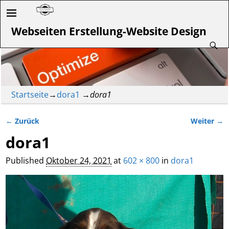
Webseiten Erstellung-Website Design
Startseite
→
dora1
→
dora1
← Zurück
Weiter →
Bilder-Navigation
dora1
Published
Oktober 24, 2021
at
602 × 800
in
dora1