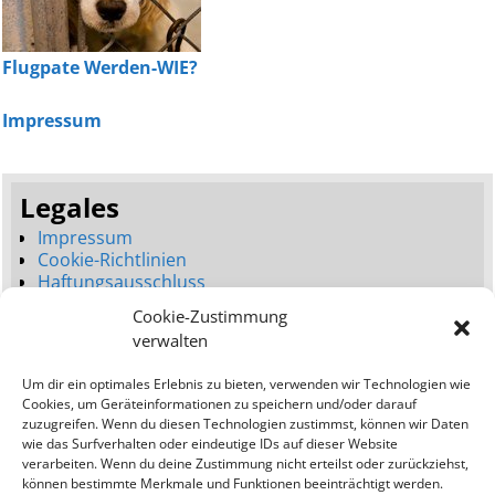
Flugpate Werden-WIE?
Impressum
Legales
Impressum
Cookie-Richtlinien
Haftungsausschluss
Datenschutzerklärung
Cookie-Zustimmung
Seitenbaum
verwalten
Dienstleistungen
Um dir ein optimales Erlebnis zu bieten, verwenden wir Technologien wie
Neues Webdesign (Launch)
Cookies, um Geräteinformationen zu speichern und/oder darauf
Webdesign Umgestaltung (Relaunch)
zuzugreifen. Wenn du diesen Technologien zustimmst, können wir Daten
Bessere Platzierungen (SEO)
wie das Surfverhalten oder eindeutige IDs auf dieser Website
verarbeiten. Wenn du deine Zustimmung nicht erteilst oder zurückziehst,
Addresse:
können bestimmte Merkmale und Funktionen beeinträchtigt werden.