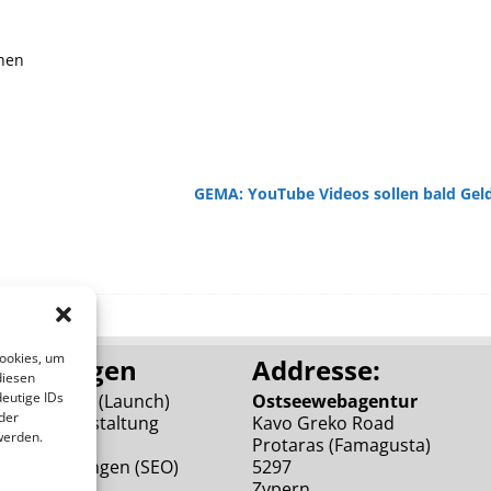
chen
GEMA: YouTube Videos sollen bald Gel
Cookies, um
leistungen
Addresse:
diesen
eutige IDs
 Webdesign (Launch)
Ostseewebagentur
der
sign Umgestaltung
Kavo Greko Road
werden.
nch)
Protaras (Famagusta)
e Platzierungen (SEO)
5297
Zypern