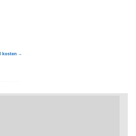
d kosten
→