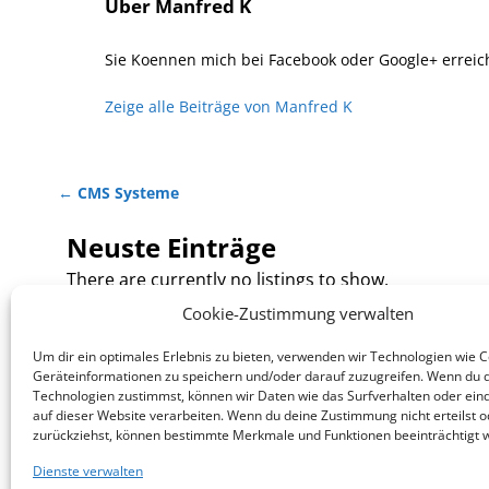
Über Manfred K
Sie Koennen mich bei Facebook oder Google+ errei
Zeige alle Beiträge von
Manfred K
←
CMS Systeme
Artikelnavigation
Neuste Einträge
There are currently no listings to show.
Cookie-Zustimmung verwalten
Um dir ein optimales Erlebnis zu bieten, verwenden wir Technologien wie 
Legales
Dienst
Geräteinformationen zu speichern und/oder darauf zuzugreifen. Wenn du 
Technologien zustimmst, können wir Daten wie das Surfverhalten oder eind
Impressum
Neues
auf dieser Website verarbeiten. Wenn du deine Zustimmung nicht erteilst o
Cookie-Richtlinien
Webde
zurückziehst, können bestimmte Merkmale und Funktionen beeinträchtigt 
Haftungsausschluss
(Relau
Datenschutzerklärung
Besser
Dienste verwalten
Seitenbaum