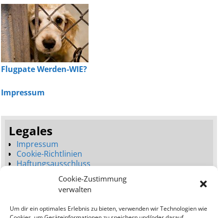
Flugpate Werden-WIE?
Impressum
Legales
Impressum
Cookie-Richtlinien
Haftungsausschluss
Datenschutzerklärung
Cookie-Zustimmung
Seitenbaum
verwalten
Dienstleistungen
Um dir ein optimales Erlebnis zu bieten, verwenden wir Technologien wie
Neues Webdesign (Launch)
Cookies, um Geräteinformationen zu speichern und/oder darauf