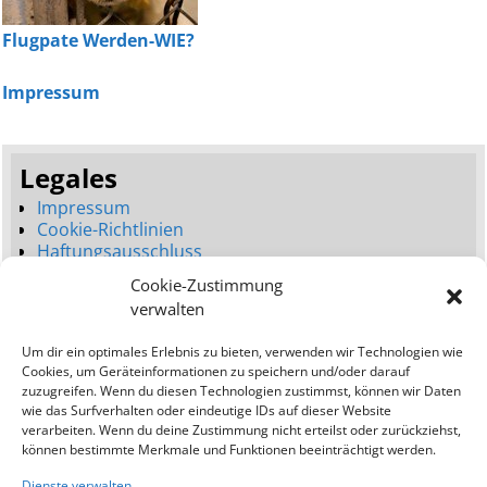
Flugpate Werden-WIE?
Impressum
Legales
Impressum
Cookie-Richtlinien
Haftungsausschluss
Datenschutzerklärung
Cookie-Zustimmung
Seitenbaum
verwalten
Dienstleistungen
Um dir ein optimales Erlebnis zu bieten, verwenden wir Technologien wie
Neues Webdesign (Launch)
Cookies, um Geräteinformationen zu speichern und/oder darauf
Webdesign Umgestaltung (Relaunch)
zuzugreifen. Wenn du diesen Technologien zustimmst, können wir Daten
Bessere Platzierungen (SEO)
wie das Surfverhalten oder eindeutige IDs auf dieser Website
verarbeiten. Wenn du deine Zustimmung nicht erteilst oder zurückziehst,
Addresse:
können bestimmte Merkmale und Funktionen beeinträchtigt werden.
Ostseewebagentur
Dienste verwalten