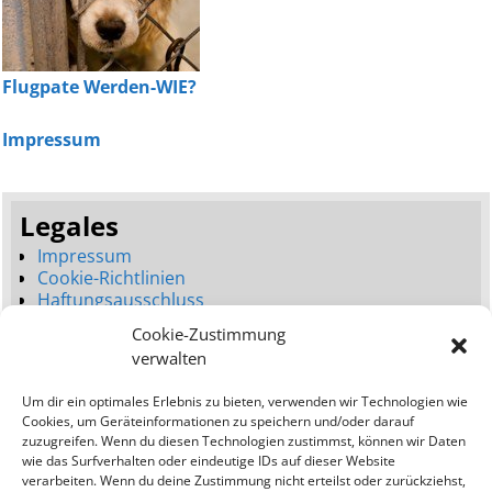
Flugpate Werden-WIE?
Impressum
Legales
Impressum
Cookie-Richtlinien
Haftungsausschluss
Datenschutzerklärung
Cookie-Zustimmung
Seitenbaum
verwalten
Dienstleistungen
Um dir ein optimales Erlebnis zu bieten, verwenden wir Technologien wie
Neues Webdesign (Launch)
Cookies, um Geräteinformationen zu speichern und/oder darauf
Webdesign Umgestaltung (Relaunch)
zuzugreifen. Wenn du diesen Technologien zustimmst, können wir Daten
Bessere Platzierungen (SEO)
wie das Surfverhalten oder eindeutige IDs auf dieser Website
verarbeiten. Wenn du deine Zustimmung nicht erteilst oder zurückziehst,