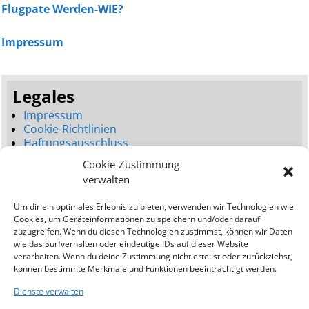
Flugpate Werden-WIE?
Impressum
Legales
Impressum
Cookie-Richtlinien
Haftungsausschluss
Datenschutzerklärung
Cookie-Zustimmung
Seitenbaum
verwalten
Dienstleistungen
Um dir ein optimales Erlebnis zu bieten, verwenden wir Technologien wie
Neues Webdesign (Launch)
Cookies, um Geräteinformationen zu speichern und/oder darauf
Webdesign Umgestaltung (Relaunch)
zuzugreifen. Wenn du diesen Technologien zustimmst, können wir Daten
Bessere Platzierungen (SEO)
wie das Surfverhalten oder eindeutige IDs auf dieser Website
verarbeiten. Wenn du deine Zustimmung nicht erteilst oder zurückziehst,
Addresse:
können bestimmte Merkmale und Funktionen beeinträchtigt werden.
Ostseewebagentur
Dienste verwalten
Kavo Greko Road