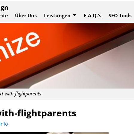
ign
eite
Über Uns
Leistungen
F.A.Q.’s
SEO Tools
rt-with-flightparents
ith-flightparents
Info