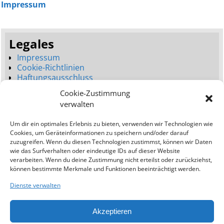
Impressum
Legales
Impressum
Cookie-Richtlinien
Haftungsausschluss
Datenschutzerklärung
Cookie-Zustimmung
Seitenbaum
verwalten
Dienstleistungen
Um dir ein optimales Erlebnis zu bieten, verwenden wir Technologien wie
Neues Webdesign (Launch)
Cookies, um Geräteinformationen zu speichern und/oder darauf
Webdesign Umgestaltung (Relaunch)
zuzugreifen. Wenn du diesen Technologien zustimmst, können wir Daten
Bessere Platzierungen (SEO)
wie das Surfverhalten oder eindeutige IDs auf dieser Website
verarbeiten. Wenn du deine Zustimmung nicht erteilst oder zurückziehst,
Addresse:
können bestimmte Merkmale und Funktionen beeinträchtigt werden.
Ostseewebagentur
Dienste verwalten
Kavo Greko Road
Protaras (Famagusta)
Akzeptieren
5297
Zypern